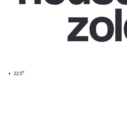
22.5
°