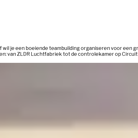
 of wil je een boeiende teambuilding organiseren voor een g
: van ZLDR Luchtfabriek tot de controlekamer op Circuit Z