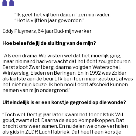
“Ik geef het vijftien dagen,” zei mijn vader.
“Het is vijftien jaar geworden.”
Eddy Pluymers, 64 jaar
Oud-mijnwerker
Hoe beleefde jij de sluiting van de mijn?
"
Als een drama. We wisten wel dat het moeilijk ging,
maar niemand had verwacht dat het écht zou gebeuren.
Eerst sloot Zwartberg, daarna volgden Waterschei,
Winterslag, Eisden en Beringen. En in 1992 was Zolder
als laatste aan de beurt. Ik ben toen maar gestopt, al was
het niet mijn keuze. Ik heb nooit echt afscheid kunnen
nemen van
mijn
ondergrond.”
Uiteindelijk is er een korstje gegroeid op die wonde?
“Toch wel. Dertig jaar later kwam het toneelstuk
Wit
goud, zwart stof
. Daarna de expo
Kompelkoppen
. Dat
bracht ons weer samen. En nu delen we onze verhalen
als gids in ZLDR Luchtfabriek. Dat heeft een korstje