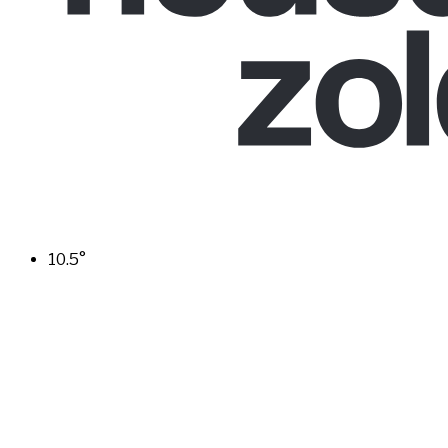
10.5
°