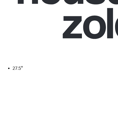
27.5
°