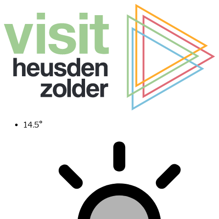
14.5
°