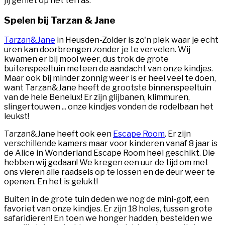
jij geniet op het terras.
Spelen bij Tarzan & Jane
Tarzan&Jane
in Heusden-Zolder is zo'n plek waar je echt
uren kan doorbrengen zonder je te vervelen. Wij
kwamen er bij mooi weer, dus trok de grote
buitenspeeltuin meteen de aandacht van onze kindjes.
Maar ook bij minder zonnig weer is er heel veel te doen,
want Tarzan&Jane heeft de grootste binnenspeeltuin
van de hele Benelux! Er zijn glijbanen, klimmuren,
slingertouwen ... onze kindjes vonden de rodelbaan het
leukst!
Tarzan&Jane heeft ook een
Escape Room
. Er zijn
verschillende kamers maar voor kinderen vanaf 8 jaar is
de Alice in Wonderland Escape Room heel geschikt. Die
hebben wij gedaan! We kregen een uur de tijd om met
ons vieren alle raadsels op te lossen en de deur weer te
openen. En het is gelukt!
Buiten in de grote tuin deden we nog de mini-golf, een
favoriet van onze kindjes. Er zijn 18 holes, tussen grote
safaridieren! En toen we honger hadden, bestelden we